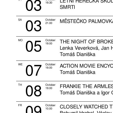
03
LETNÍ HERECKÁ ŠKOL
19.30
SMRTI
03
SA
October
MĚSTEČKO PALMOVKA
21.00
05
MO
October
THE NIGHT OF BROKE
19.00
Lenka Veverková, Jan H
Tomáš Dianiška
07
WE
October
ACTION MOVIE ENCY
19.00
Tomáš Dianiška
08
TH
October
FRANKIE THE ARMLE
19.00
Tomáš Dianiška a Igor 
09
FR
October
CLOSELY WATCHED T
10.00