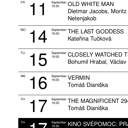
11
FR
September
OLD WHITE MAN
19.30
Dietmar Jacobs, Moritz
Netenjakob
14
MO
September
THE LAST GODDESS
19.00
Kateřina Tučková
15
TU
September
CLOSELY WATCHED T
19.00
Bohumil Hrabal, Václav 
16
WE
September
VERMIN
19.00
Tomáš Dianiška
17
TH
September
THE MAGNIFICENT 29
19.00
Tomáš Dianiška
TH
September
KINO SVÉPOMOC: P
19.30