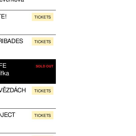
E!
TICKETS
RIBADES
TICKETS
FE
SOLD OUT
ífka
HVĚZDÁCH
TICKETS
OJECT
TICKETS