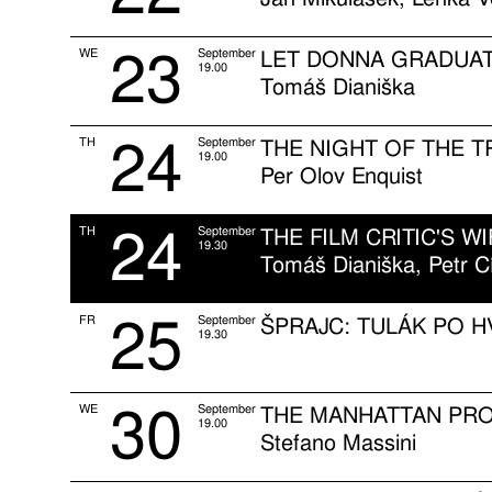
23
WE
September
LET DONNA GRADUAT
19.00
Tomáš Dianiška
24
TH
September
THE NIGHT OF THE T
19.00
Per Olov Enquist
24
TH
September
THE FILM CRITIC'S WI
19.30
Tomáš Dianiška, Petr C
25
FR
September
ŠPRAJC: TULÁK PO 
19.30
30
WE
September
THE MANHATTAN PR
19.00
Stefano Massini