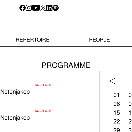
REPERTOIRE
PEOPLE
PROGRAMME
SOLD OUT
 Netenjakob
01
0
08
0
SOLD OUT
15
1
 Netenjakob
22
2
29
3