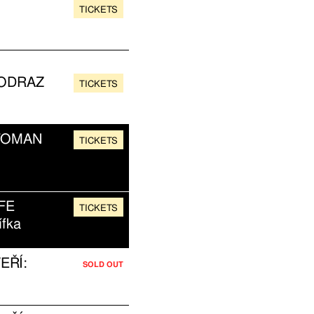
TICKETS
 ODRAZ
TICKETS
WOMAN
TICKETS
FE
TICKETS
ífka
EŘÍ:
SOLD OUT