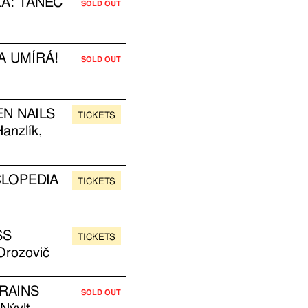
A: TANEC
SOLD OUT
 UMÍRÁ!
SOLD OUT
N NAILS
TICKETS
anzlík,
CLOPEDIA
TICKETS
SS
TICKETS
Orozovič
RAINS
SOLD OUT