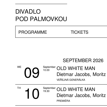
DIVADLO
POD PALMOVKOU
PROGRAMME
TICKETS
SEPTEMBER 2026
09
WE
September
OLD WHITE MAN
10.00
Dietmar Jacobs, Moritz
VEŘEJNÁ GENERÁLKA
10
TH
September
OLD WHITE MAN
19.30
Dietmar Jacobs, Moritz
PREMIÉRA