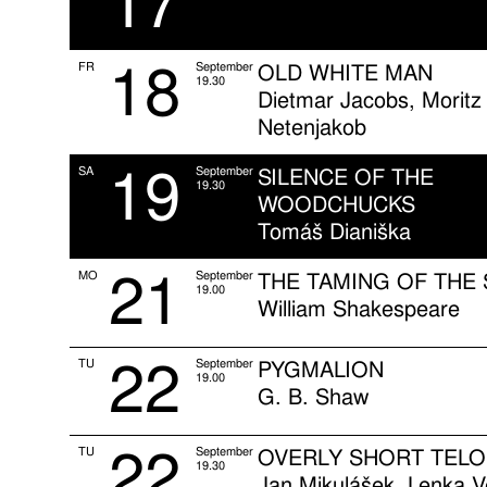
17
18
FR
September
OLD WHITE MAN
19.30
Dietmar Jacobs, Moritz
Netenjakob
19
SA
September
SILENCE OF THE
19.30
WOODCHUCKS
Tomáš Dianiška
21
MO
September
THE TAMING OF THE
19.00
William Shakespeare
22
TU
September
PYGMALION
19.00
G. B. Shaw
22
TU
September
OVERLY SHORT TEL
19.30
Jan Mikulášek, Lenka 