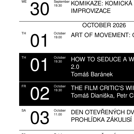
30
WE
September
KOMIKAZE: KOMICKÁ
19.30
IMPROVIZACE
OCTOBER 2026
01
TH
October
ART OF MOVEMENT:
19.00
01
TH
October
HOW TO SEDUCE A 
19.30
2.0
Tomáš Baránek
02
FR
October
THE FILM CRITIC'S WI
19.30
Tomáš Dianiška, Petr C
03
SA
October
DEN OTEVŘENÝCH DV
11.00
PROHLÍDKA ZÁKULISÍ