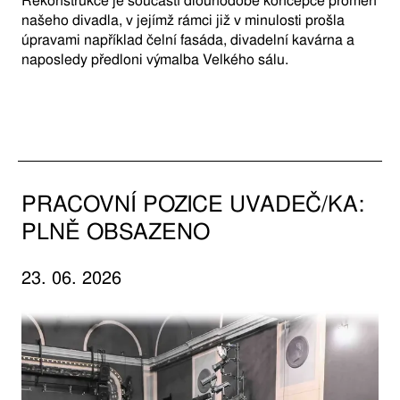
Rekonstrukce je součástí dlouhodobé koncepce proměn
našeho divadla, v jejímž rámci již v minulosti prošla
úpravami například čelní fasáda, divadelní kavárna a
naposledy předloni výmalba Velkého sálu.
PRACOVNÍ POZICE UVADEČ/KA:
PLNĚ OBSAZENO
23. 06. 2026