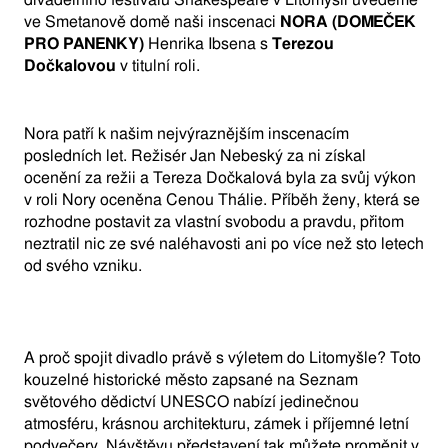
ve Smetanově domě naši inscenaci
NORA (DOMEČEK
PRO PANENKY)
Henrika Ibsena s
Terezou
Dočkalovou
v titulní roli.
Nora patří k našim nejvýraznějším inscenacím
posledních let. Režisér Jan Nebeský za ni získal
ocenění za režii a Tereza Dočkalová byla za svůj výkon
v roli Nory oceněna Cenou Thálie. Příběh ženy, která se
rozhodne postavit za vlastní svobodu a pravdu, přitom
neztratil nic ze své naléhavosti ani po více než sto letech
od svého vzniku.
A proč spojit divadlo právě s výletem do Litomyšle? Toto
kouzelné historické město zapsané na Seznam
světového dědictví UNESCO nabízí jedinečnou
atmosféru, krásnou architekturu, zámek i příjemné letní
podvečery. Návštěvu představení tak můžete proměnit v