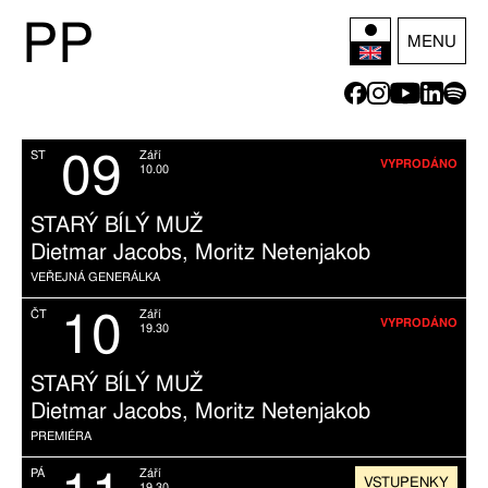
P
P
MENU
09
ST
Září
VYPRODÁNO
10.00
STARÝ BÍLÝ MUŽ
Dietmar Jacobs, Moritz Netenjakob
VEŘEJNÁ GENERÁLKA
10
ČT
Září
VYPRODÁNO
19.30
STARÝ BÍLÝ MUŽ
Dietmar Jacobs, Moritz Netenjakob
PREMIÉRA
PÁ
Září
VSTUPENKY
19.30