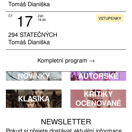
Tomáš Dianiška
17
ČT
Září
VSTUPENKY
19.00
294 STATEČNÝCH
Tomáš Dianiška
Kompletní program →
NOVINKY
AUTORSKÉ
KRITIKY
KLASIKA
OCEŇOVANÉ
NEWSLETTER
Pokud si přejete dostávat aktuální informace