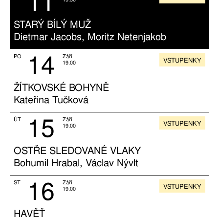
11
STARÝ BÍLÝ MUŽ
Dietmar Jacobs, Moritz Netenjakob
14
PO
Září
VSTUPENKY
19.00
ŽÍTKOVSKÉ BOHYNĚ
Kateřina Tučková
15
ÚT
Září
VSTUPENKY
19.00
OSTŘE SLEDOVANÉ VLAKY
Bohumil Hrabal, Václav Nývlt
16
ST
Září
VSTUPENKY
19.00
HAVĚŤ