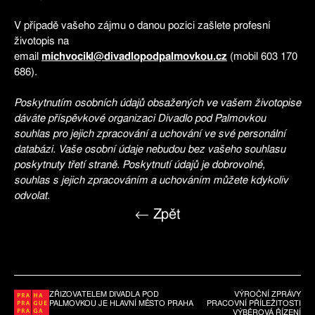
V případě vašeho zájmu o danou pozici zašlete profesní
životopis na
email
michvocikl@divadlopodpalmovkou.cz
(mobil 603 170
686).
Poskytnutím osobních údajů obsažených ve vašem životopise
dáváte příspěvkové organizaci Divadlo pod Palmovkou
souhlas pro jejich zpracování a uchování ve své personální
databázi. Vaše osobní údaje nebudou bez vašeho souhlasu
poskytnuty třetí straně. Poskytnutí údajů je dobrovolné,
souhlas s jejich zpracováním a uchováním můžete kdykoliv
odvolat.
← Zpět
ZŘIZOVATELEM DIVADLA POD
VÝROČNÍ ZPRÁVY
PALMOVKOU JE HLAVNÍ MĚSTO PRAHA
PRACOVNÍ PŘÍLEŽITOSTI
VÝBĚROVÁ ŘÍZENÍ