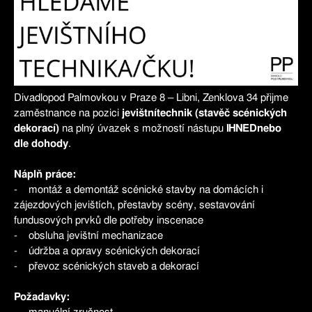
Divadlopod Palmovkou v Praze 8 – Libni, Zenklova 34 přijme
zaměstnance na pozici
jevištnítechnik (stavěč scénických
dekorací)
na plný úvazek s možností nástupu
IHNEDnebo
dle dohody
.
Náplň práce:
- montáž a demontáž scénické stavby na domácích i
zájezdových jevištích, přestavby scény, sestavování
fundusových prvků dle potřeby inscenace
- obsluha jevištní mechanizace
- údržba a opravy scénických dekorací
- převoz scénických staveb a dekorací
Požadavky: