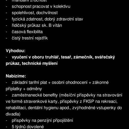
- manuální zručnost
- schopnost pracovat v kolektivu
- spolehlivost, dochvilnost
- fyzická zdatnost, dobrý zdravotní stav
- řidičský průkaz sk. B vítán
- časová flexibilita
- čistý trestní rejstřík
Výhodou:
-
vyučení v oboru truhlář, tesař, zámečník, svářečský
průkaz, technické myšlení
Nabízíme:
- základní tarifní plat + osobní ohodnocení + zákonné
příplatky + odměny
- zaměstnanecké benefity (měsíční příspěvky na stravování
ve formě stravenkové karty, příspěvky z FKSP na rekreaci,
rehabilitaci, dentální hygienu apod., zvýhodněné vstupenky do
divadla)
- příspěvky na penzijní připojištění
- 5 týdnů dovolené