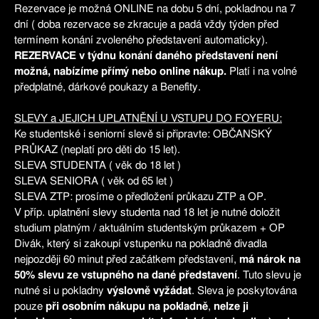
Rezervace je možná ONLINE na dobu 5 dní, pokladnou na 7
dní ( doba rezervace se zkracuje a padá vždy týden před
termínem konání zvoleného představení automaticky).
REZERVACE v týdnu konání daného představení není
možná, nabízíme přímý nebo online nákup.
Platí i na volné
předplatné, dárkové poukazy a Benefity.
SLEVY a JEJICH UPLATNĚNÍ U VSTUPU DO FOYERU:
Ke studentské i seniorní slevě si připravte: OBČANSKÝ
PRŮKAZ (neplatí pro děti do 15 let).
SLEVA STUDENTA ( věk do 18 let )
SLEVA SENIORA ( věk od 65 let )
SLEVA ZTP: prosíme o předložení průkazu ZTP a OP.
V příp. uplatnění slevy studenta nad 18 let je nutné doložit
studium platným / aktuálním studentským průkazem + OP
Divák, který si zakoupí vstupenku na pokladně divadla
nejpozději 60 minut před začátkem představení,
má nárok na
50% slevu ze vstupného na dané představení
. Tuto slevu je
nutné si u pokladny
výslovně vyžádat
. Sleva je poskytována
pouze
při osobním nákupu na pokladně
,
nelze ji