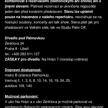
kombinovat s rezervacemi (telefonickými ani online) ani s
jinými slevami.
Platnost rezervací je ukončena nejpozději
jeden den před konáním představení.
Slevu lze uplatnit
pouze na inscenace z našeho repertoáru
, nevztahuje se na
hostující soubory, koncerty ani talk show. Sleva platí jak pro
představení ve Velkém sále, tak ve Studiu Palm Off.
Divadlo pod Palmovkou
Zenklova 34
Praha 8 - Libeň
tel.: +420 283 011 127
ZÁSILKY pro divadlo
: Na Hrázi 7 (nonstop vrátnice)
Dopravní dostupnost:
metro B (stanice Palmovka),
tramvaj č. 1, 3, 6, 8, 10, 14, 16, 19, 24, 25,
autobus 109, 140
Možnost parkování:
V ulici Na Hrázi a v ulici Zenklova je možné parkovat ve
smíšených (fialových) parkovacích zónách. Zóny jsou placené