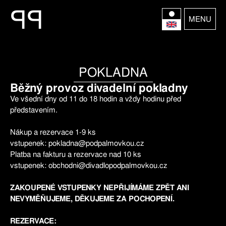
P
P
MENU
POKLADNA
Běžný provoz divadelní pokladny
Ve všední dny od 11 do 18 hodin a vždy hodinu před
představením.
Nákup a rezervace 1-9 ks
vstupenek: pokladna@podpalmovkou.cz
Platba na fakturu a rezervace nad 10 ks
vstupenek: obchodni@divadlopodpalmovkou.cz
ZAKOUPENÉ VSTUPENKY NEPŘIJÍMÁME ZPĚT ANI
NEVYMĚŇUJEME, DĚKUJEME ZA POCHOPENÍ.
REZERVACE: