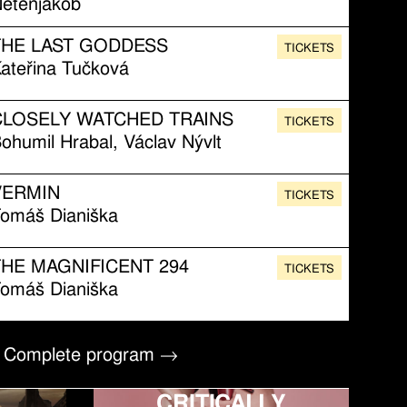
etenjakob
THE LAST GODDESS
TICKETS
ateřina Tučková
CLOSELY WATCHED TRAINS
TICKETS
ohumil Hrabal, Václav Nývlt
VERMIN
TICKETS
omáš Dianiška
THE MAGNIFICENT 294
TICKETS
omáš Dianiška
Complete program →
CRITICALLY