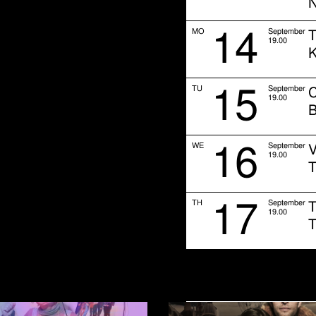
N
14
MO
September
19.00
K
15
TU
September
19.00
B
16
WE
September
19.00
T
17
TH
September
19.00
T