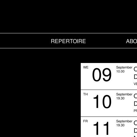
REPERTOIRE
ABO
09
WE
September
10.00
D
V
10
TH
September
19.30
D
P
11
FR
September
19.30
D