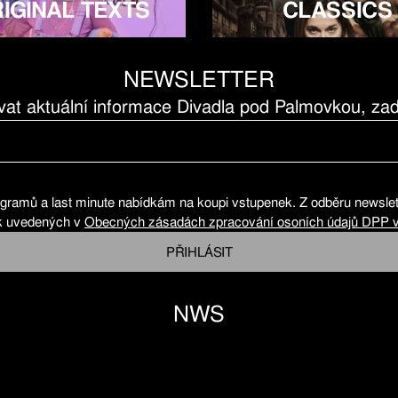
IGINAL TEXTS
CLASSICS
NEWSLETTER
vat aktuální informace Divadla pod Palmovkou, zad
rogramů a last minute nabídkám na koupi vstupenek. Z odběru newslet
k uvedených v
Obecných zásadách zpracování osoních údajů DPP v
PŘIHLÁSIT
NWS