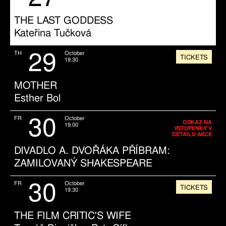
THE LAST GODDESS
Kateřina Tučková
29
TH
October
TICKETS
19.30
MOTHER
Esther Bol
30
FR
October
ODKAZ NA
19.00
VSTUPENKY V
DETAILU AKCE
DIVADLO A. DVOŘÁKA PŘÍBRAM:
ZAMILOVANÝ SHAKESPEARE
30
FR
October
TICKETS
19.30
THE FILM CRITIC'S WIFE