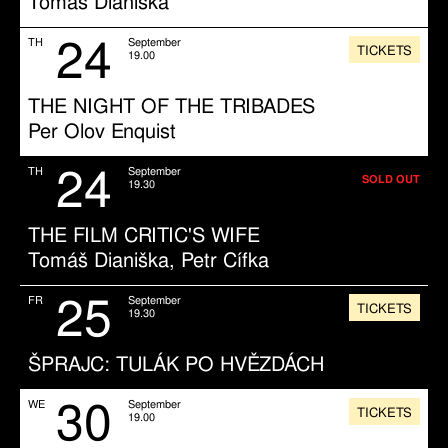
Tomáš Dianiška
24
TH
September
TICKETS
19.00
THE NIGHT OF THE TRIBADES
Per Olov Enquist
24
TH
September
SOLD OUT
19.30
THE FILM CRITIC'S WIFE
Tomáš Dianiška, Petr Cífka
25
FR
September
TICKETS
19.30
ŠPRAJC: TULÁK PO HVĚZDÁCH
30
WE
September
TICKETS
19.00