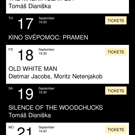
Tomáš Dianiška
17
TH
September
TICKETS
19.30
KINO SVÉPOMOC: PRAMEN
18
FR
September
TICKETS
19.30
OLD WHITE MAN
Dietmar Jacobs, Moritz Netenjakob
19
SA
September
TICKETS
19.30
SILENCE OF THE WOODCHUCKS
Tomáš Dianiška
21
MO
September
TICKETS
19.00