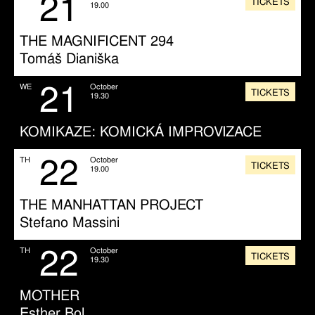
21
TICKETS
19.00
THE MAGNIFICENT 294
Tomáš Dianiška
21
WE
October
TICKETS
19.30
KOMIKAZE: KOMICKÁ IMPROVIZACE
22
TH
October
TICKETS
19.00
THE MANHATTAN PROJECT
Stefano Massini
22
TH
October
TICKETS
19.30
MOTHER
Esther Bol