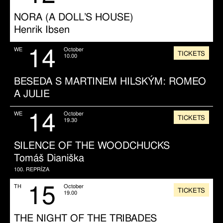
NORA (A DOLL’S HOUSE)
Henrik Ibsen
14
WE
October
TICKETS
10.00
BESEDA S MARTINEM HILSKÝM: ROMEO
A JULIE
14
WE
October
TICKETS
19.30
SILENCE OF THE WOODCHUCKS
Tomáš Dianiška
100. REPRÍZA
15
TH
October
TICKETS
19.00
THE NIGHT OF THE TRIBADES