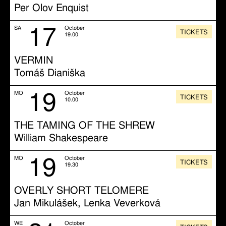
Per Olov Enquist
17
SA
October
TICKETS
19.00
VERMIN
Tomáš Dianiška
19
MO
October
TICKETS
10.00
THE TAMING OF THE SHREW
William Shakespeare
19
MO
October
TICKETS
19.30
OVERLY SHORT TELOMERE
Jan Mikulášek, Lenka Veverková
WE
October