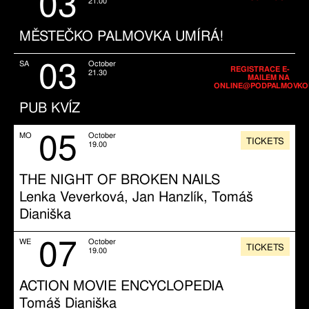
03
21.00
MĚSTEČKO PALMOVKA UMÍRÁ!
03
SA
October
REGISTRACE E-
21.30
MAILEM NA
ONLINE@PODPALMOVKO
PUB KVÍZ
05
MO
October
TICKETS
19.00
THE NIGHT OF BROKEN NAILS
Lenka Veverková, Jan Hanzlík, Tomáš
Dianiška
07
WE
October
TICKETS
19.00
ACTION MOVIE ENCYCLOPEDIA
Tomáš Dianiška