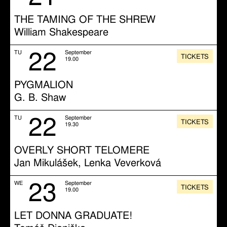
THE TAMING OF THE SHREW
William Shakespeare
22
TU
September
TICKETS
19.00
PYGMALION
G. B. Shaw
22
TU
September
TICKETS
19.30
OVERLY SHORT TELOMERE
Jan Mikulášek, Lenka Veverková
23
WE
September
TICKETS
19.00
LET DONNA GRADUATE!