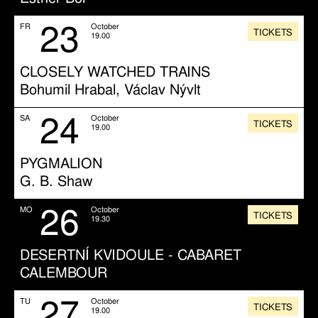
23
FR
October
TICKETS
19.00
CLOSELY WATCHED TRAINS
Bohumil Hrabal, Václav Nývlt
24
SA
October
TICKETS
19.00
PYGMALION
G. B. Shaw
26
MO
October
TICKETS
19.30
DESERTNÍ KVIDOULE - CABARET
CALEMBOUR
27
TU
October
TICKETS
19.00