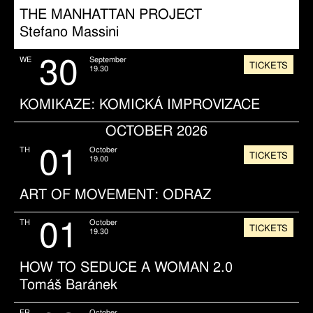
THE MANHATTAN PROJECT
Stefano Massini
30
WE
September
TICKETS
19.30
KOMIKAZE: KOMICKÁ IMPROVIZACE
OCTOBER 2026
01
TH
October
TICKETS
19.00
ART OF MOVEMENT: ODRAZ
01
TH
October
TICKETS
19.30
HOW TO SEDUCE A WOMAN 2.0
Tomáš Baránek
FR
October