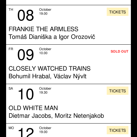
08
TH
October
TICKETS
19.00
FRANKIE THE ARMLESS
Tomáš Dianiška a Igor Orozovič
09
FR
October
SOLD OUT
10.00
CLOSELY WATCHED TRAINS
Bohumil Hrabal, Václav Nývlt
10
SA
October
TICKETS
19.30
OLD WHITE MAN
Dietmar Jacobs, Moritz Netenjakob
12
MO
October
TICKETS
19.00