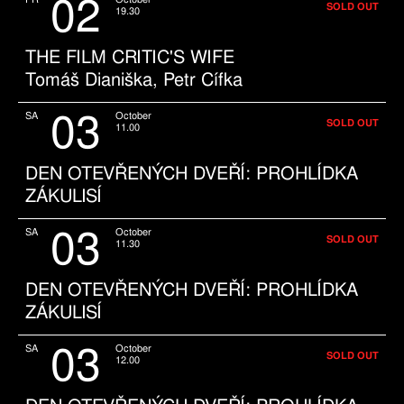
02
SOLD OUT
19.30
THE FILM CRITIC'S WIFE
Tomáš Dianiška, Petr Cífka
03
SA
October
SOLD OUT
11.00
DEN OTEVŘENÝCH DVEŘÍ: PROHLÍDKA
ZÁKULISÍ
03
SA
October
SOLD OUT
11.30
DEN OTEVŘENÝCH DVEŘÍ: PROHLÍDKA
ZÁKULISÍ
03
SA
October
SOLD OUT
12.00