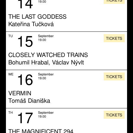
14
TICKETS
19.00
THE LAST GODDESS
Kateřina Tučková
15
TU
September
TICKETS
19.00
CLOSELY WATCHED TRAINS
Bohumil Hrabal, Václav Nývlt
16
WE
September
TICKETS
19.00
VERMIN
Tomáš Dianiška
17
TH
September
TICKETS
19.00
THE MAGNIFICENT 294