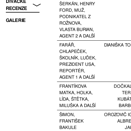
DIVÁCKÉ
ŠERKÁN, HENRY
RECENZE
FORD, MUŽ,
PODNIKATEL Z
GALERIE
ROŽNOVA,
VLASTA BURIAN,
AGENT 2 A DALŠÍ
FARÁŘ,
DIANIŠKA T
CHLAPEČEK,
ŠKOLNÍK, LUĎEK,
PREZIDENT USA,
REPORTÉR,
AGENT 1 A DALŠÍ
FRANTÍKOVA
DOČKA
MATKA, HOLKA,
TER
LÍDA, ŠTĚTKA,
KUBÁ
MILUŠKA A DALŠÍ
BAR
ŠIMON,
OROZOVIČ 
FRANTIŠEK
ALBR
BAKULE
JA