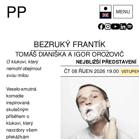
P
P
MENU
BEZRUKÝ FRANTÍK
TOMÁŠ DIANIŠKA A IGOR OROZOVIČ
O klukovi, který
NEJBLIŽŠÍ PŘEDSTAVENÍ
nemohl obejmout
ČT
08
ŘÍJEN
2026
19.00
VSTUPE
svou milou
Veselo-smutná
komedie
inspirovaná
skutečným
příběhem o
klukovi, který
navzdory všem
překážkám