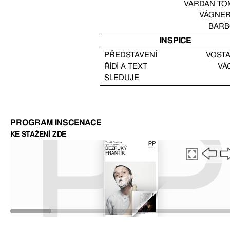
VARDAN TO
VÁGNE
BAR
INSPICE
PŘEDSTAVENÍ
VOST
ŘÍDÍ A TEXT
VÁ
SLEDUJE
PROGRAM INSCENACE
KE STAŽENÍ ZDE