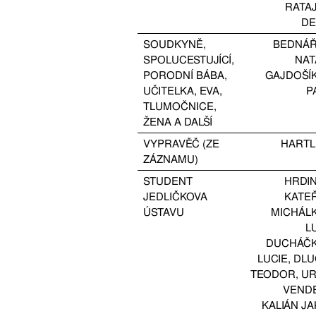
RATA
D
SOUDKYNĚ,
BEDNÁ
SPOLUCESTUJÍCÍ,
NAT
PORODNÍ BÁBA,
GAJDOŠÍ
UČITELKA, EVA,
P
TLUMOČNICE,
ŽENA A DALŠÍ
VYPRAVĚČ (ZE
HARTL
ZÁZNAMU)
STUDENT
HRDI
JEDLIČKOVA
KATE
ÚSTAVU
MICHÁL
L
DUCHÁČ
LUCIE
,
DLU
TEODOR
,
U
VENDE
KALIÁN J