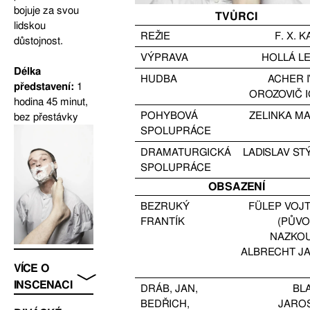
bojuje za svou
TVŮRCI
lidskou
REŽIE
F. X. 
důstojnost.
VÝPRAVA
HOLLÁ L
Délka
HUDBA
ACHER 
představení:
1
OROZOVIČ 
hodina 45 minut,
POHYBOVÁ
ZELINKA M
bez přestávky
SPOLUPRÁCE
DRAMATURGICKÁ
LADISLAV ST
SPOLUPRÁCE
OBSAZENÍ
BEZRUKÝ
FÜLEP VOJ
FRANTÍK
(PŮV
NAZKO
ALBRECHT J
VÍCE O
INSCENACI
DRÁB, JAN,
BL
BEDŘICH,
JARO