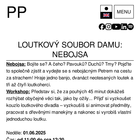
P
P
MENU
LOUTKOVÝ SOUBOR DAMU:
NEBOJSA
Nebojsa:
Bojíte se? A čeho? Pavouků? Duchů? Tmy? Pojďte
to společně zjistit a vydejte se s nebojácným Petrem na cestu
za strachem! Hraje jedno banjo, dvanáct neotesaných loutek a
tři až čtyři loutkoherci.
Workshop:
Představ si, že za pouhých 45 minut dokážeš
rozhýbat obyčejné věci tak, jako by ožily... Přijď si vyzkoušet
kouzlo loutkového divadla – vyzkoušíš si animovat předměty,
pracovat s dřevěnými manekýny a nakonec si vyrobíš vlastní
jednoduchou loutku.
Neděle:
01.06.2025
Čas:
od 11:00 do cca 12:30