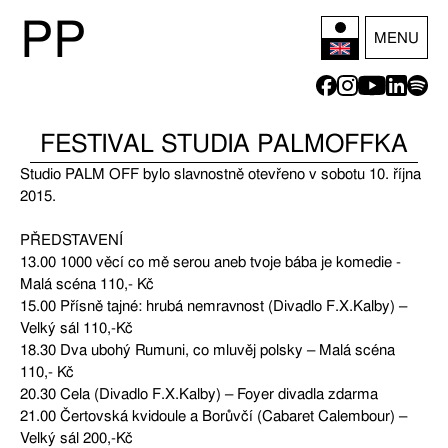
P
P
MENU
FESTIVAL STUDIA PALMOFFKA
Studio PALM OFF bylo slavnostně otevřeno v sobotu 10. října
2015.
PŘEDSTAVENÍ
13.00 1000 věcí co mě serou aneb tvoje bába je komedie -
Malá scéna 110,- Kč
15.00 Přísně tajné: hrubá nemravnost (Divadlo F.X.Kalby) –
Velký sál 110,-Kč
18.30 Dva ubohý Rumuni, co mluvěj polsky – Malá scéna
110,- Kč
20.30 Cela (Divadlo F.X.Kalby) – Foyer divadla zdarma
21.00 Čertovská kvidoule a Borůvčí (Cabaret Calembour) –
Velký sál 200,-Kč