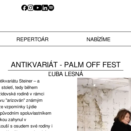
REPERTOÁR
NABÍZÍME
ANTIKVARIÁT - PALM OFF FEST
ĽUBA LESNÁ
ikvariátu Steiner – a
 století, tedy během
 židovské rodině v rámci
tvu "arizován" známým
ze vzpomínky Lýdie
l původním spoluvlastníkem
tkou zahynul v
kouší s osudem své rodiny i