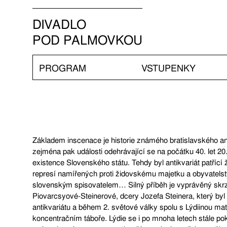
DIVADLO
POD PALMOVKOU
PROGRAM
VSTUPENKY
Základem inscenace je historie známého bratislavského ant
zejména pak události odehrávající se na počátku 40. let 20.
existence Slovenského státu. Tehdy byl antikvariát patřící
represí namířených proti židovskému majetku a obyvatels
slovenským spisovatelem… Silný příběh je vyprávěný skr
Piovarcsyové-Steinerové, dcery Jozefa Steinera, který by
antikvariátu a během 2. světové války spolu s Lýdiinou ma
koncentračním táboře. Lýdie se i po mnoha letech stále po