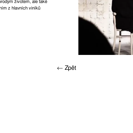
orodým životem, ale také
dním z hlavních viníků
← Zpět